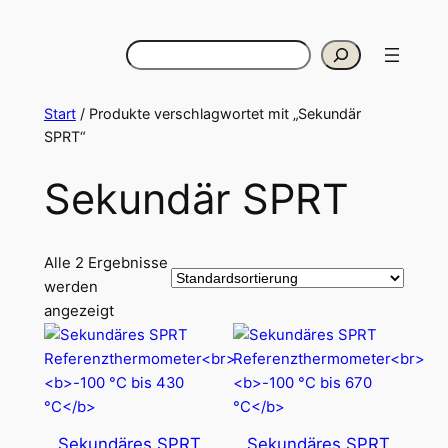
Zum
Inhalt
Suchen
springen
Start
/ Produkte verschlagwortet mit „Sekundär
SPRT“
Sekundär SPRT
Alle 2 Ergebnisse
werden
angezeigt
Sekundäres SPRT
Sekundäres SPRT