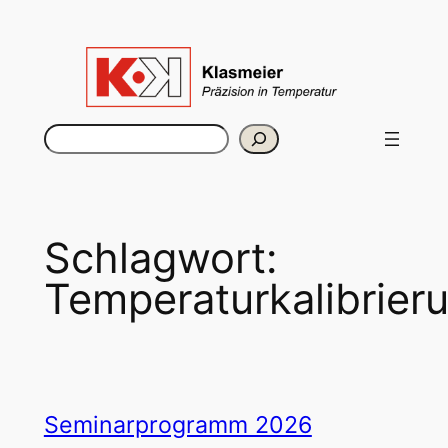
Zum
Inhalt
springen
Suchen
Schlagwort:
Temperaturkalibrier
Seminarprogramm 2026