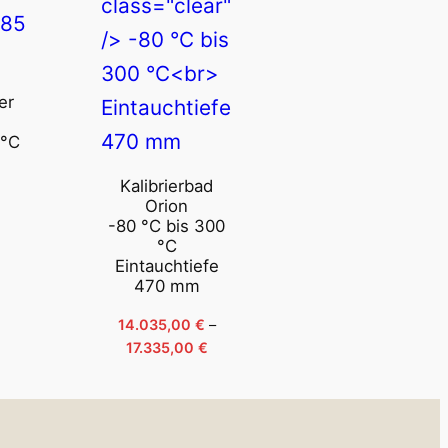
er
 °C
Kalibrierbad
Orion
-80 °C bis 300
°C
Eintauchtiefe
470 mm
14.035,00
€
–
Preisspanne:
17.335,00
€
14.035,00 €
bis
17.335,00 €