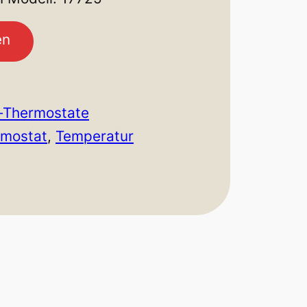
en
-Thermostate
rmostat
, 
Temperatur