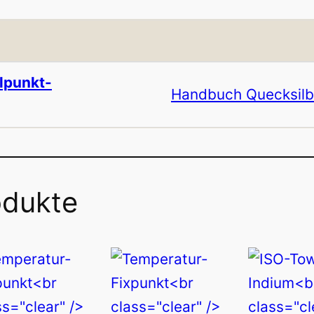
lpunkt-
Handbuch Quecksilb
odukte