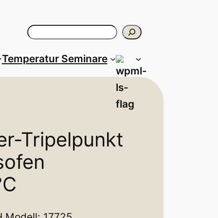
Suchen
Temperatur Seminare
er-Tripelpunkt
sofen
°C
H Modell: 17725