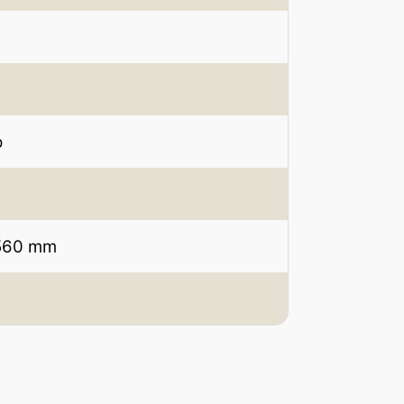
p
 560 mm