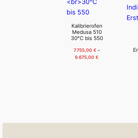
Kalibrierofen
Medusa 510
30°C bis 550
E
7.755,00
€
–
Preisspanne:
9.675,00
€
7.755,00 €
bis
9.675,00 €