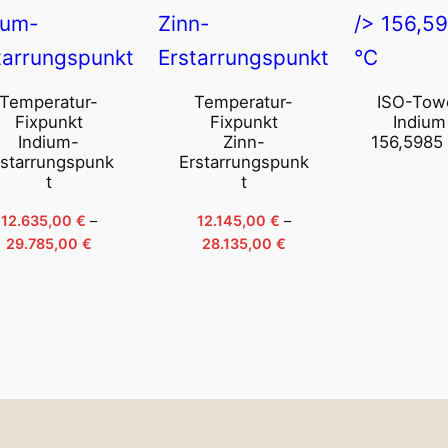
Temperatur-
Temperatur-
ISO-Tow
Fixpunkt
Fixpunkt
Indium
Indium-
Zinn-
156,5985
rstarrungspunk
Erstarrungspunk
t
t
12.635,00
€
–
12.145,00
€
–
Preisspanne:
Preisspanne:
29.785,00
€
28.135,00
€
12.635,00 €
12.145,00 €
bis
bis
29.785,00 €
28.135,00 €