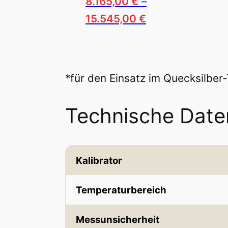
8.165,00
€
–
Preisspanne:
Dieses
15.545,00
€
8.165,00 €
Produkt
bis
weist
15.545,00 €
mehrere
*für den Einsatz im Quecksilber
Varianten
auf.
Technische Date
Die
Optionen
können
Kalibrator
auf
Temperaturbereich
der
Produktseite
Messunsicherheit
gewählt