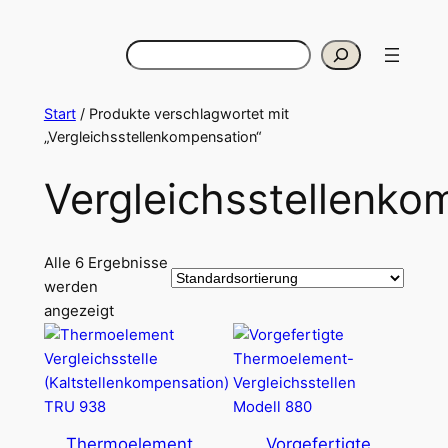
Zum
Inhalt
Suchen
springen
Start
/ Produkte verschlagwortet mit
„Vergleichsstellenkompensation“
Vergleichsstellenko
Alle 6 Ergebnisse
werden
angezeigt
Thermoelement
Vorgefertigte