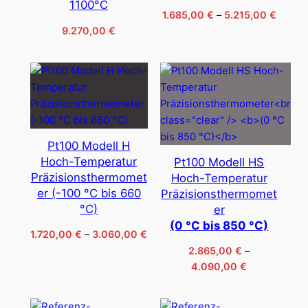
1100°C
Preiss
1.685,00
€
–
5.215,00
€
1.685,
9.270,00
€
bis
5.215,
Pt100 Modell H
Hoch-Temperatur
Pt100 Modell HS
Präzisionsthermomet
Hoch-Temperatur
er (-100 °C bis 660
Präzisionsthermomet
°C)
er
(0 °C bis 850 °C)
Preisspanne:
1.720,00
€
–
3.060,00
€
1.720,00 €
2.865,00
€
–
bis
Preisspanne:
4.090,00
€
3.060,00 €
2.865,00 €
bis