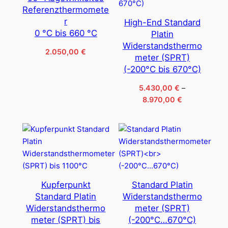
Referenzthermomete
r
High-End Standard
0 °C bis 660 °C
Platin
Widerstandsthermo
2.050,00
€
meter (SPRT)
(-200°C bis 670°C)
5.430,00
€
–
Preisspanne:
8.970,00
€
5.430,00 €
bis
8.970,00 €
Kupferpunkt
Standard Platin
Standard Platin
Widerstandsthermo
Widerstandsthermo
meter (SPRT)
meter (SPRT) bis
(-200°C…670°C)