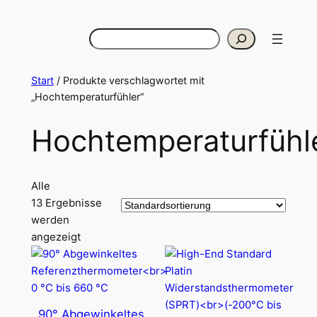
Zum
Inhalt
Suchen
springen
Start
/ Produkte verschlagwortet mit
„Hochtemperaturfühler“
Hochtemperaturfühl
Alle
13 Ergebnisse
werden
angezeigt
90° Abgewinkeltes