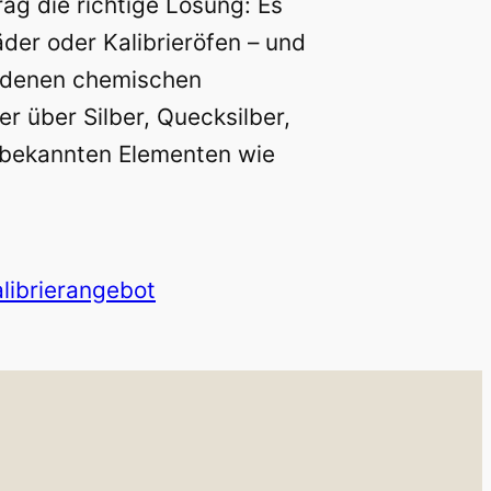
rag die richtige Lösung: Es
äder oder Kalibrieröfen – und
edenen chemischen
 über Silber, Quecksilber,
r bekannten Elementen wie
librierangebot