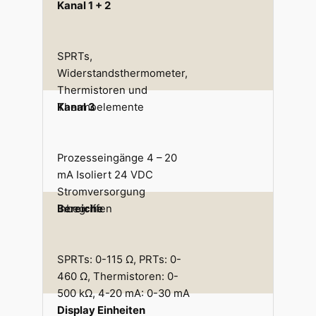
Kanal 1 + 2
SPRTs,
Widerstandsthermometer,
Thermistoren und
Thermoelemente
Kanal 3
Prozesseingänge 4 – 20
mA Isoliert 24 VDC
Stromversorgung
inbegriffen
Bereiche
SPRTs: 0-115 Ω, PRTs: 0-
460 Ω, Thermistoren: 0-
500 kΩ, 4-20 mA: 0-30 mA
Display Einheiten