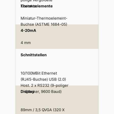
Kontakte
Thermoelemente
Miniatur-Thermoelement-
Buchse (ASTME 1684-05)
4-20mA
4 mm
Schnittstellen
10/100MBit Ethernet
(RJ45-Buchse) USB (2.0)
Host. 2 x RS232 (9-poliger
D-Stecker, 9600 Baud)
Display
89mm / 3,5 QVGA (320 X