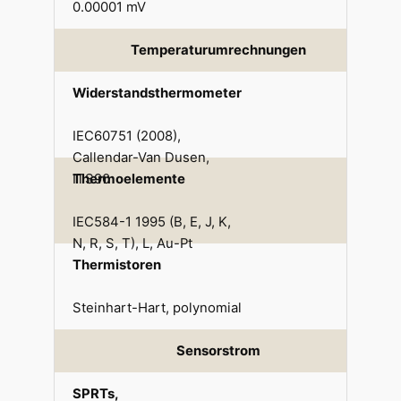
0.00001 mV
Temperaturumrechnungen
Widerstandsthermometer
IEC60751 (2008),
Callendar-Van Dusen,
ITS90
Thermoelemente
IEC584-1 1995 (B, E, J, K,
N, R, S, T), L, Au-Pt
Thermistoren
Steinhart-Hart, polynomial
Sensorstrom
SPRTs,