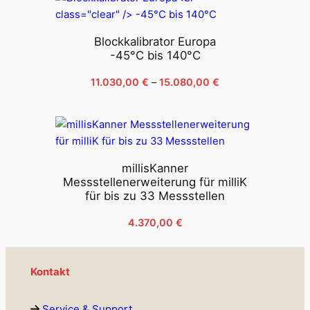
11.090,00 €
Blockkalibrator Europa
-45°C bis 140°C
Preisspanne:
11.030,00
€
–
15.080,00
€
11.030,00 €
bis
15.080,00 €
millisKanner
Messstellenerweiterung für milliK
für bis zu 33 Messstellen
4.370,00
€
Kontakt
Service & Support