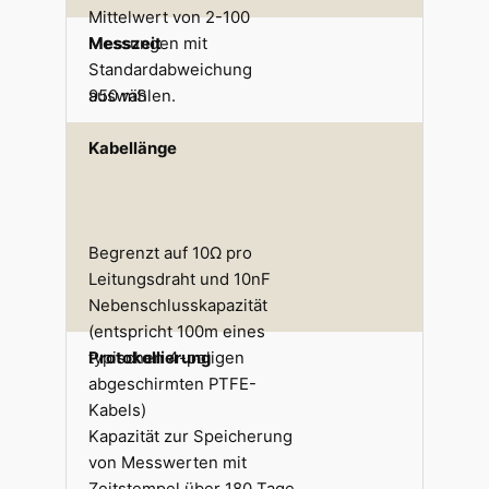
Mittelwert von 2-100
Messungen mit
Messzeit
Standardabweichung
auswählen.
950 mS
Kabellänge
Begrenzt auf 10Ω pro
Leitungsdraht und 10nF
Nebenschlusskapazität
(entspricht 100m eines
typischen 4-poligen
Protokollierung
abgeschirmten PTFE-
Kabels)
Kapazität zur Speicherung
von Messwerten mit
Zeitstempel über 180 Tage