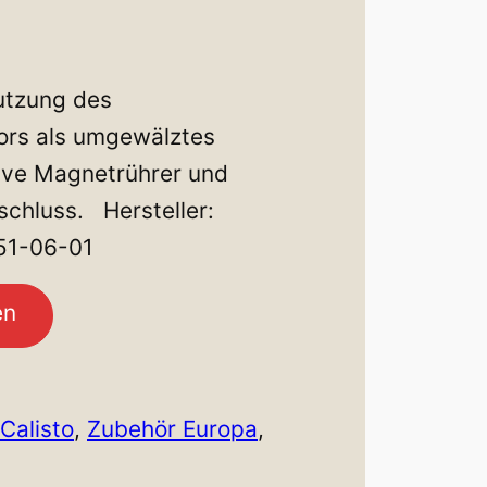
nutzung des
ors als umgewälztes
sive Magnetrührer und
chluss. Hersteller:
51-06-01
en
Calisto
, 
Zubehör Europa
, 