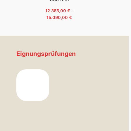
12.385,00
€
–
Preisspanne:
15.090,00
€
12.385,00 €
bis
15.090,00 €
Eignungsprüfungen