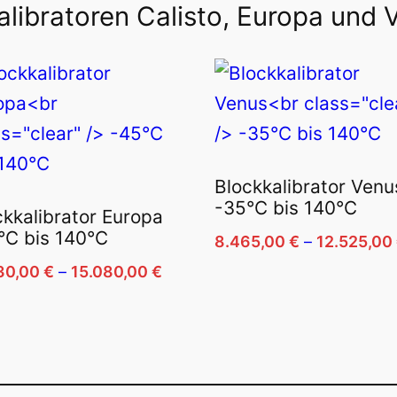
alibratoren Calisto, Europa und 
Blockkalibrator Venu
-35°C bis 140°C
ckkalibrator Europa
°C bis 140°C
8.465,00
€
–
12.525,00
Preisspanne:
030,00
€
–
15.080,00
€
Dieses
11.030,00 €
ses
Produkt
bis
dukt
weist
15.080,00 €
st
mehrere
rere
Varianten