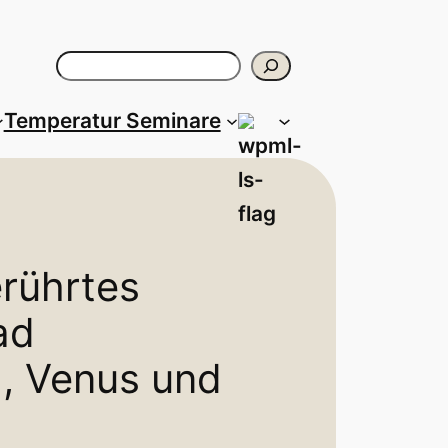
Suchen
Temperatur Seminare
erührtes
ad
a, Venus und