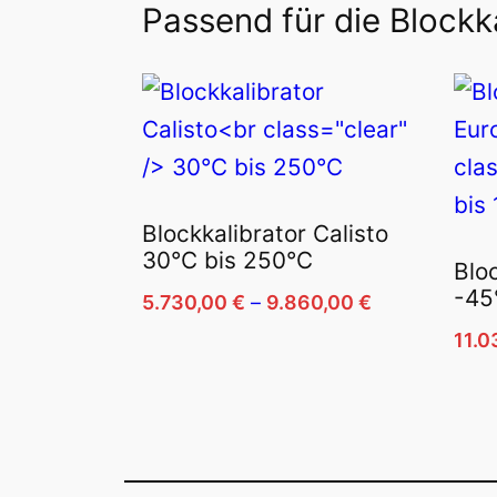
Passend für die Blockk
Blockkalibrator Calisto
30°C bis 250°C
Blo
-45
Preisspanne:
5.730,00
€
–
9.860,00
€
5.730,00 €
11.
Dieses
bis
Produkt
Die
9.860,00 €
weist
Pro
mehrere
wei
Varianten
meh