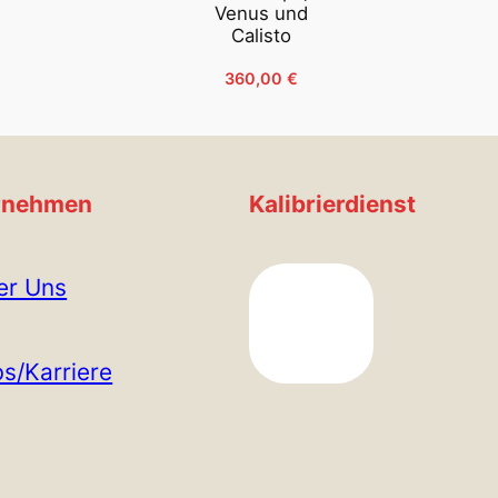
Venus und
Calisto
360,00
€
rnehmen
Kalibrierdienst
er Uns
s/Karriere