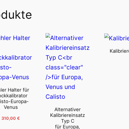
ianten
auf.
odukte
Die
Optionen
ionen
können
nen
auf
Kalibrier
der
Produktseite
duktseite
gewählt
ählt
werden
ler Halter für
ockkalibrator
den
isto-Europa-
Venus
Alternativer
Kalibriereinsatz
310,00
€
Typ C
für Europa,