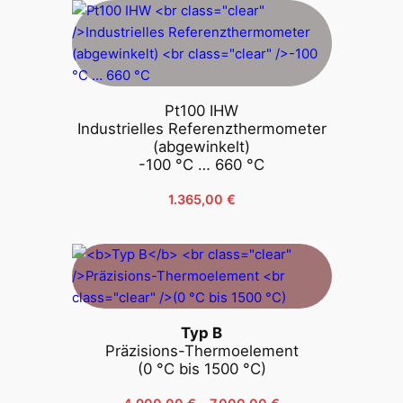
der
Produktseite
gewählt
werden
Pt100 IHW
Industrielles Referenzthermometer
(abgewinkelt)
-100 °C … 660 °C
1.365,00
€
Typ B
Präzisions-Thermoelement
(0 °C bis 1500 °C)
Preisspanne:
4.900,00
€
–
7.000,00
€