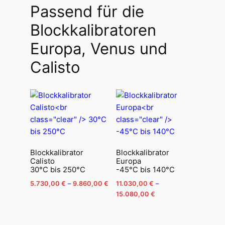
Passend für die
Blockkalibratoren
Europa, Venus und
Calisto
Blockkalibrator
Blockkalibrator
Calisto
Europa
30°C bis 250°C
-45°C bis 140°C
Preisspanne:
5.730,00
€
–
9.860,00
€
11.030,00
€
–
5.730,00 €
Preisspanne:
15.080,00
€
Dieses
bis
11.030,00 €
Dieses
Produkt
9.860,00 €
bis
Produkt
weist