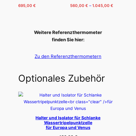
Price
695,00
€
560,00
€
–
1.045,00
€
range:
This
560,00 €
product
through
has
1.045,00 €
Weitere Referenzthermometer
multiple
finden Sie hier:
variants.
The
Zu den Referenzthermometern
options
may
be
Optionales Zubehör
chosen
on
the
product
page
Halter und Isolator für Schlanke
Wassertripelpunktzelle
für Europa und Venus