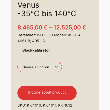
Venus
-35°C bis 140°C
P
8.465,00
€
–
12.525,00
€
Hersteller: ISOTECH Modell: 4951-A;
r
4951-B; 4951-S
i
Blockkalibrator
c
e
r
a
n
Inquire about product
g
SKU:
KK-1010, KK-1011, KK-1012