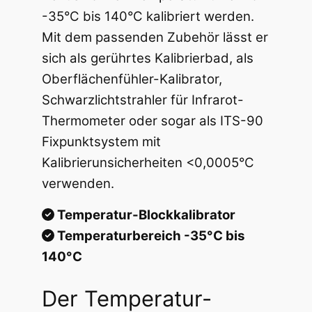
t
-35°C bis 140°C kalibriert werden.
h
Mit dem passenden Zubehör lässt er
sich als gerührtes Kalibrierbad, als
r
Oberflächenfühler-Kalibrator,
o
Schwarzlichtstrahler für Infrarot-
u
Thermometer oder sogar als ITS-90
g
Fixpunktsystem mit
Kalibrierunsicherheiten <0,0005°C
h
verwenden.
1
Temperatur-Blockkalibrator
2
Temperaturbereich -35°C bis
.
140°C
5
Der Temperatur-
2