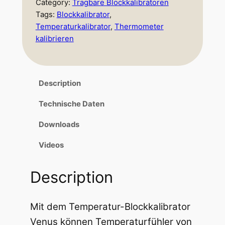
e
Category:
Tragbare Blockkalibratoren
Tags:
Blockkalibrator
, 
:
Temperaturkalibrator
, 
Thermometer
8
kalibrieren
.
4
Description
6
Technische Daten
5
Downloads
,
Videos
0
0
Description
Mit dem Temperatur-Blockkalibrator
€
Venus können Temperaturfühler von