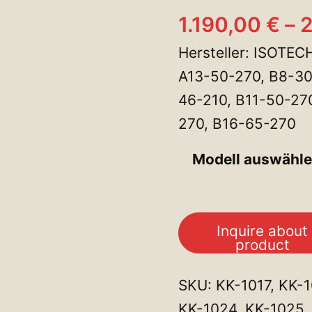
1.190,00
€
–
Hersteller: ISOTEC
A13-50-270, B8-30
46-210, B11-50-27
270, B16-65-270
Modell auswähl
Inquire about
product
SKU:
KK-1017, KK-1
KK-1024, KK-1025,