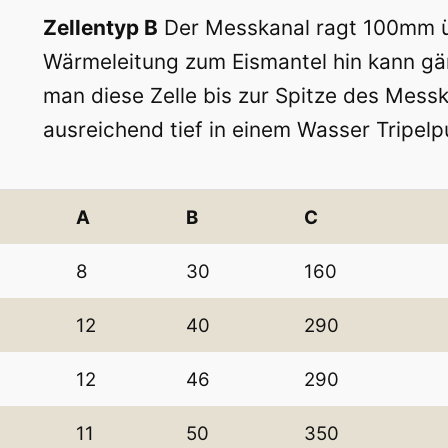
Zellentyp B
Der Messkanal ragt 100mm üb
Wärmeleitung zum Eismantel hin kann gän
man diese Zelle bis zur Spitze des Messka
ausreichend tief in einem Wasser Tripelp
A
B
C
8
30
160
12
40
290
12
46
290
11
50
350