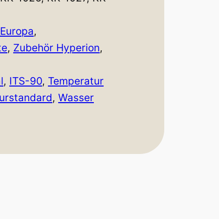
e
:
 Europa
, 
te
, 
Zubehör Hyperion
, 
1
.
l
, 
ITS-90
, 
Temperatur
urstandard
, 
Wasser
1
9
0
,
0