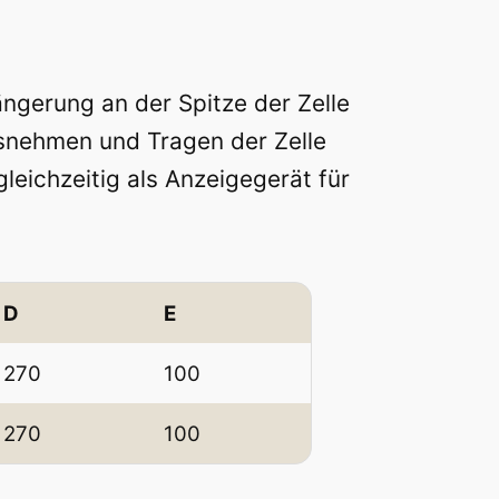
0
ngerung an der Spitze der Zelle
€
snehmen und Tragen der Zelle
t
leichzeitig als Anzeigegerät für
h
r
D
E
o
u
270
100
g
270
100
h