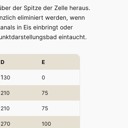
er der Spitze der Zelle heraus.
2
zlich eliminiert werden, wenn
.
nals in Eis einbringt oder
5
unktdarstellungsbad eintaucht.
8
D
E
5
,
1
30
0
0
210
75
0
210
75
270
100