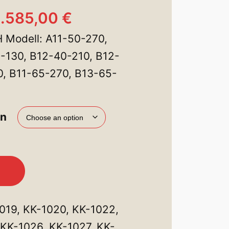
P
2.585,00
€
H Modell: A11-50-270,
r
-130, B12-40-210, B12-
i
0, B11-65-270, B13-65-
c
e
en
r
a
n
019, KK-1020, KK-1022,
g
 KK-1026, KK-1027, KK-