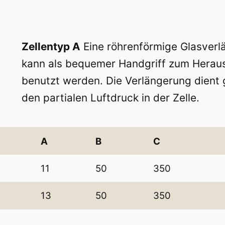
Zellentyp A
Eine röhrenförmige Glasverlä
kann als bequemer Handgriff zum Herau
benutzt werden. Die Verlängerung dient g
den partialen Luftdruck in der Zelle.
A
B
C
11
50
350
13
50
350