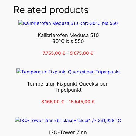
Related products
Kalibrierofen Medusa 510
30°C bis 550
Price
7.755,00
€
–
9.675,00
€
range:
7.755,00 €
through
9.675,00 €
Temperatur-Fixpunkt Quecksilber-
Tripelpunkt
Price
8.165,00
€
–
15.545,00
€
range:
8.165,00 €
through
15.545,00 €
ISO-Tower Zinn