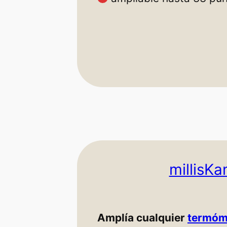
millisK
Amplía cualquier
termóme