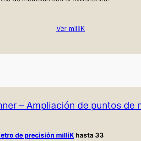
Ver milliK
anner – Ampliación de puntos de 
tro de precisión milliK
hasta 33