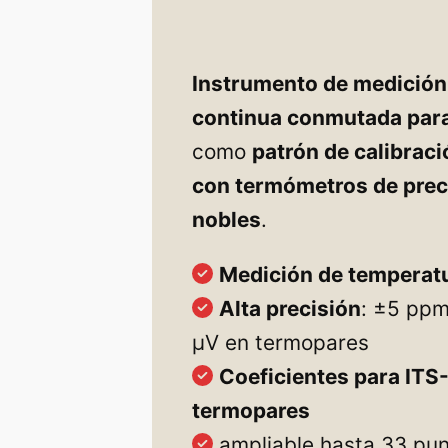
Instrumento de medición
continua conmutada para
como
patrón de calibraci
con termómetros de prec
nobles
.
Medición de temperatu
Alta precisión
: ±5 ppm
µV en termopares
Coeficientes para ITS
termopares
ampliable hasta 33 pun