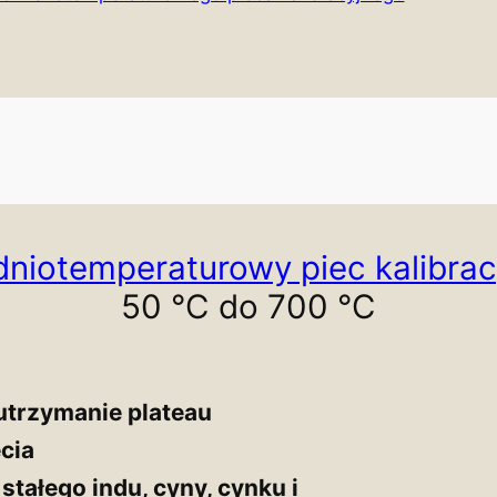
dniotemperaturowy piec kalibrac
50 °C do 700 °C
utrzymanie plateau
cia
stałego indu, cyny, cynku i