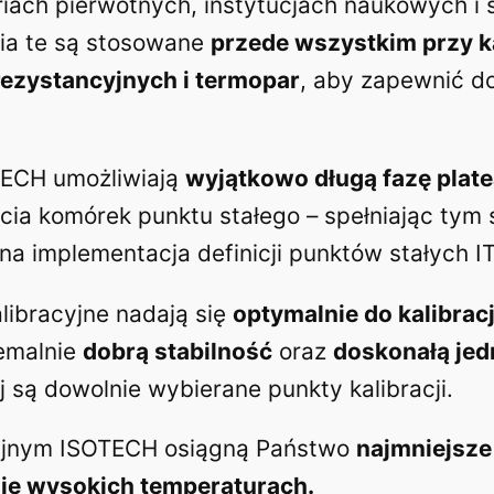
riach pierwotnych, instytucjach naukowych i
ia te są stosowane
przede wszystkim przy k
ezystancyjnych i termopar
, aby zapewnić d
TECH umożliwiają
wyjątkowo długą fazę plat
ięcia komórek punktu stałego – spełniając ty
 implementacja definicji punktów stałych I
libracyjne nadają się
optymalnie do kalibra
remalnie
dobrą stabilność
oraz
doskonałą jed
 są dowolnie wybierane punkty kalibracji.
cyjnym ISOTECH osiągną Państwo
najmniejsze
ie wysokich temperaturach.