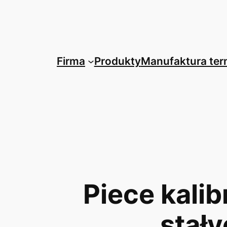
Przejdź
do
treści
Firma
Produkty
Manufaktura te
Piece kalib
stały