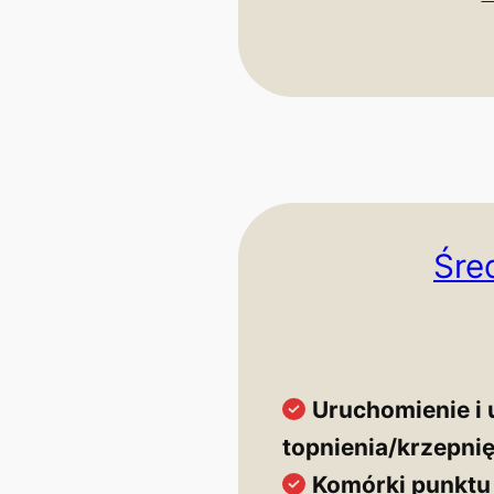
Śre
Uruchomienie i 
topnienia/krzepnię
Komórki punktu 