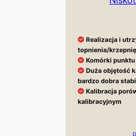
Realizacja i utr
topnienia/krzepnię
Komórki punktu 
Duża objętość ka
bardzo dobra stab
Kalibracja por
kalibracyjnym
D