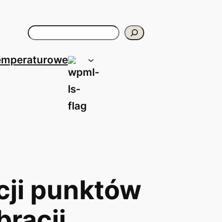
Szukaj
temperaturowe
acji punktów
bracji