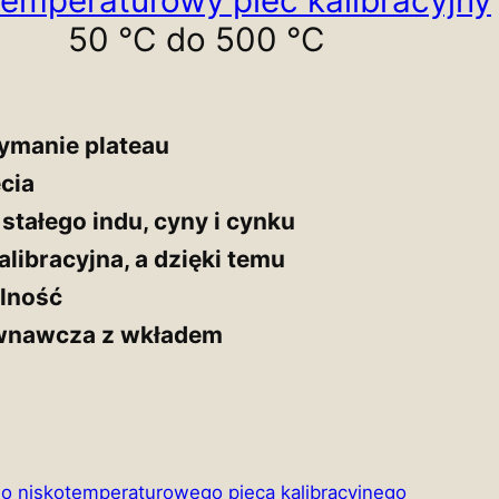
50 °C do 500 °C
zymanie plateau
cia
stałego indu, cyny i cynku
libracyjna, a dzięki temu
ilność
ównawcza z wkładem
o niskotemperaturowego pieca kalibracyjnego