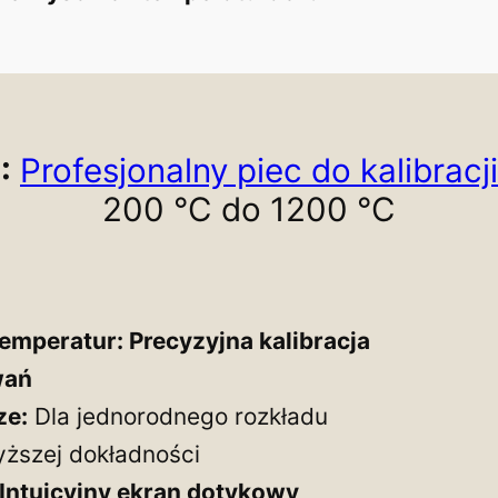
:
Profesjonalny piec do kalibracj
200 °C do 1200 °C
temperatur:
Precyzyjna kalibracja
wań
ze:
Dla jednorodnego rozkładu
yższej dokładności
Intuicyjny ekran dotykowy