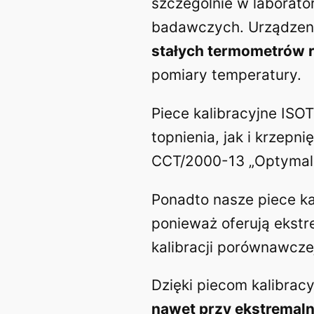
szczególnie w laborato
badawczych. Urządzen
stałych termometrów r
pomiary temperatury.
Piece kalibracyjne ISO
topnienia, jak i krzepn
CCT/2000-13 „Optymalna
Ponadto nasze piece ka
ponieważ oferują ekst
kalibracji porównawczej
Dzięki piecom kalibra
nawet przy ekstremaln