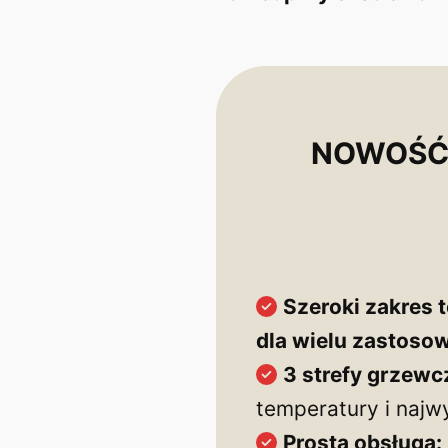
NOWOŚĆ
Szeroki zakres 
dla wielu zastoso
3 strefy grzewc
temperatury i najw
Prosta obsługa: