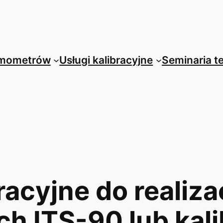
rmometrów
Usługi kalibracyjne
Seminaria 
racyjne do realiz
ch ITS-90 lub kali