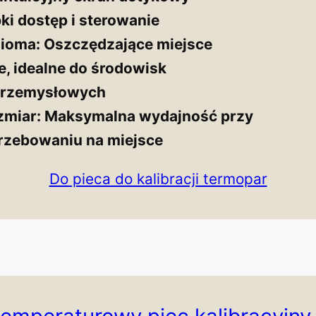
ki dostęp i sterowanie
zioma:
Oszczędzające miejsce
e, idealne do środowisk
 przemysłowych
miar:
Maksymalna wydajność przy
rzebowaniu na miejsce
Do pieca do kalibracji termopar
temperaturowy piec kalibracyjny