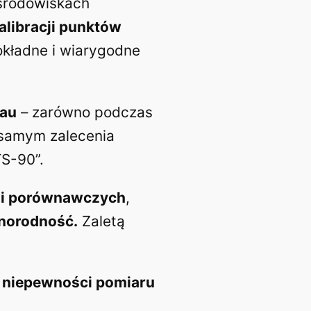
 środowiskach
alibracji punktów
okładne i wiarygodne
eau
– zarówno podczas
m samym zalecenia
TS-90”.
cji porównawczych
,
norodność.
Zaletą
 niepewności pomiaru