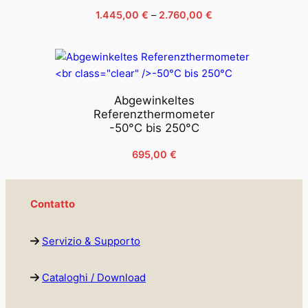
Fascia
1.445,00
€
–
2.760,00
€
di
prezzo:
da
1.445,00 €
a
Abgewinkeltes
2.760,00 €
Referenzthermometer
-50°C bis 250°C
695,00
€
Contatto
Servizio & Supporto
Cataloghi / Download