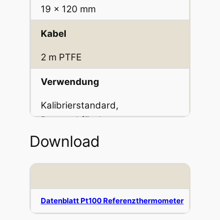
19 x 120 mm
Kabel
2 m PTFE
Verwendung
Kalibrierstandard,
Passend für das
milliK Case
Download
Datenblatt Pt100 Referenzthermometer