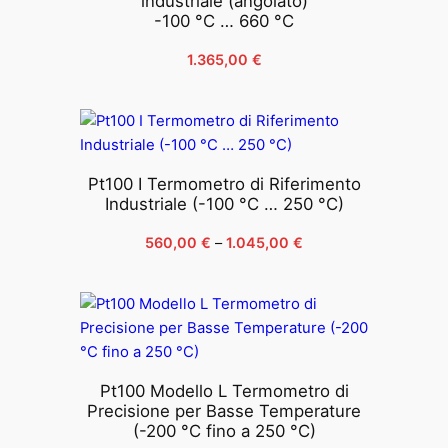
industriale (angolato)
-100 °C … 660 °C
1.365,00
€
Pt100 I Termometro di Riferimento
Industriale (-100 °C … 250 °C)
Fascia
560,00
€
–
1.045,00
€
di
prezzo:
da
560,00 €
a
1.045,00 €
Pt100 Modello L Termometro di
Precisione per Basse Temperature
(-200 °C fino a 250 °C)