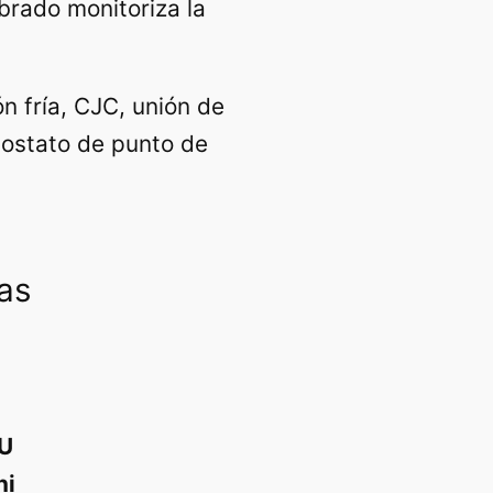
brado monitoriza la
 fría, CJC, unión de
mostato de punto de
as
U
ni