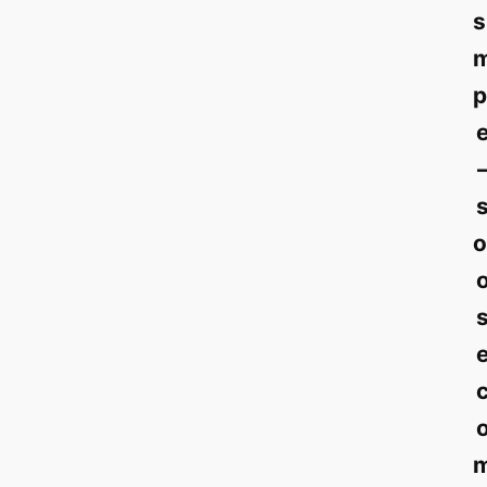
s
p
o