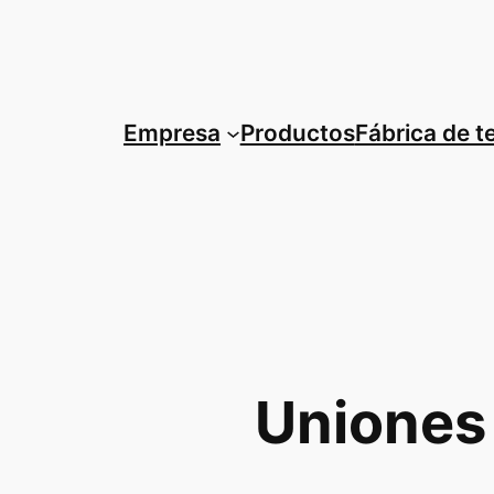
Saltar
al
contenido
Empresa
Productos
Fábrica de 
Uniones 