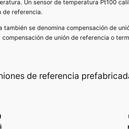
eratura. Un sensor de temperatura Pt100 cali
 de referencia.
ia también se denomina compensación de unión
, compensación de unión de referencia o ter
niones de referencia prefabricad
U
i