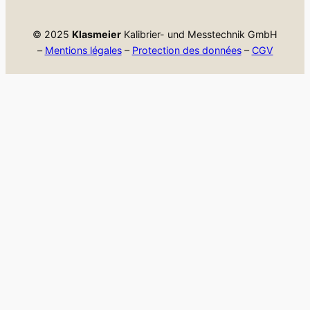
© 2025
Klasmeier
Kalibrier- und Messtechnik GmbH
–
Mentions légales
–
Protection des données
–
CGV