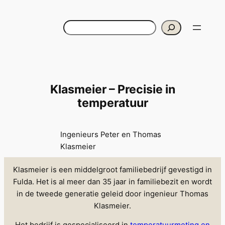
Ga
naar
Zoeken
de
inhoud
Klasmeier – Precisie in
temperatuur
Ingenieurs Peter en Thomas
Klasmeier
Klasmeier is een middelgroot familiebedrijf gevestigd in
Fulda. Het is al meer dan 35 jaar in familiebezit en wordt
in de tweede generatie geleid door ingenieur Thomas
Klasmeier.
Het bedrijf is gespecialiseerd in
temperatuurmeting en