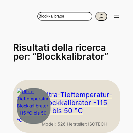
Vai
al
Cerca
contenuto
Risultati della ricerca
per: “Blockkalibrator”
Ultra-Tieftemperatur-
Blockkalibrator -115
°C bis 50 °C
Modell: 526 Hersteller: ISOTECH