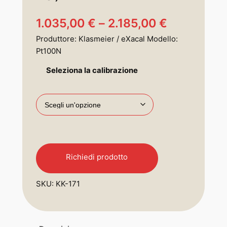
F
1.035,00
€
–
2.185,00
€
Produttore: Klasmeier / eXacal Modello:
a
Pt100N
s
Seleziona la calibrazione
c
i
a
d
i
Richiedi prodotto
p
SKU:
KK-171
r
e