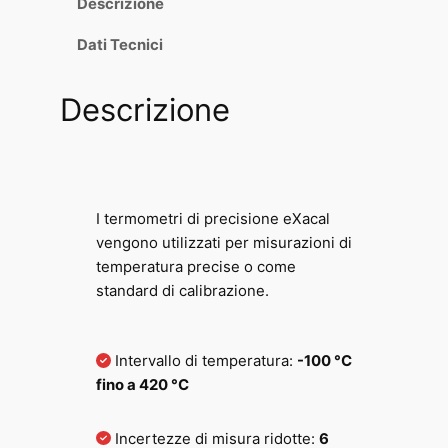
Descrizione
z
Dati Tecnici
z
o
Descrizione
:
d
a
I termometri di precisione eXacal
1
vengono utilizzati per misurazioni di
temperatura precise o come
.
standard di calibrazione.
0
3
Intervallo di temperatura:
-100 °C
fino a 420 °C
5
,
Incertezze di misura ridotte:
6