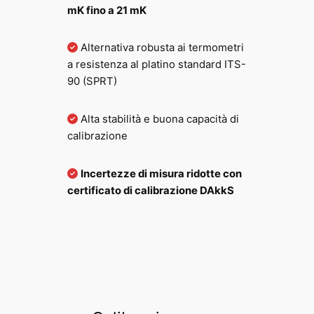
mK fino a 21 mK
0
0
Alternativa robusta ai termometri
a resistenza al platino standard ITS-
90 (SPRT)
€
a
Alta stabilità e buona capacità di
calibrazione
2
.
Incertezze di misura ridotte con
certificato di calibrazione DAkkS
1
8
5
,
0