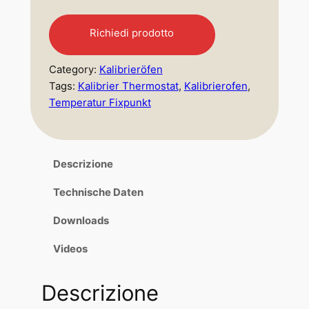
d
Richiedi prodotto
i
Category:
Kalibrieröfen
p
Tags:
Kalibrier Thermostat
, 
Kalibrierofen
, 
r
Temperatur Fixpunkt
e
z
Descrizione
z
Technische Daten
o
Downloads
:
Videos
d
a
Descrizione