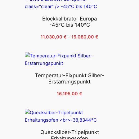
Blockkalibrator Europa
-45°C bis 140°C
Fascia
11.030,00
€
–
15.080,00
€
di
prezzo:
da
11.030,00 €
a
Temperatur-Fixpunkt Silber-
15.080,00 €
Erstarrungspunkt
16.195,00
€
Quecksilber-Tripelpunkt
Erhaltungsofen