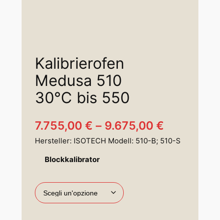
Kalibrierofen
Medusa 510
30°C bis 550
F
7.755,00
€
–
9.675,00
€
Hersteller: ISOTECH Modell: 510-B; 510-S
a
Blockkalibrator
s
c
i
a