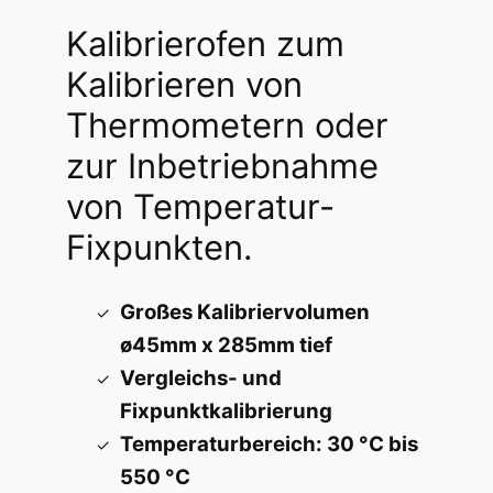
5
Kalibrierofen zum
,
Kalibrieren von
0
Thermometern oder
0
zur Inbetriebnahme
von Temperatur-
€
Fixpunkten.
à
9
Großes Kalibriervolumen
.
ø45mm x 285mm tief
Vergleichs- und
6
Fixpunktkalibrierung
7
Temperaturbereich: 30 °C bis
5
550 °C