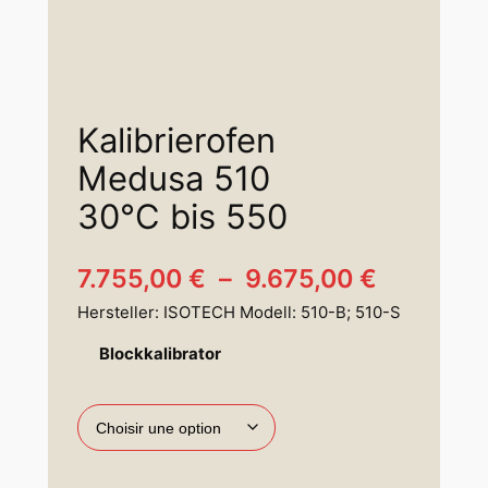
Kalibrierofen
Medusa 510
30°C bis 550
P
7.755,00
€
–
9.675,00
€
Hersteller: ISOTECH Modell: 510-B; 510-S
l
Blockkalibrator
a
g
e
d