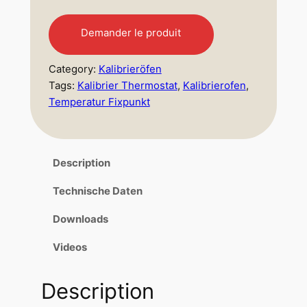
e
Demander le produit
p
Category:
Kalibrieröfen
r
Tags:
Kalibrier Thermostat
, 
Kalibrierofen
, 
i
Temperatur Fixpunkt
x
Description
:
Technische Daten
7
Downloads
.
Videos
7
5
Description