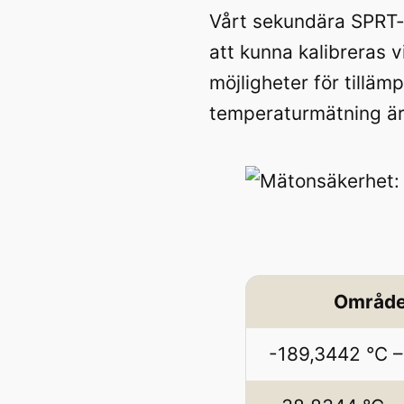
Vårt sekundära SPRT-r
att kunna kalibreras 
möjligheter för tilläm
temperaturmätning ä
Områd
-189,3442 °C –