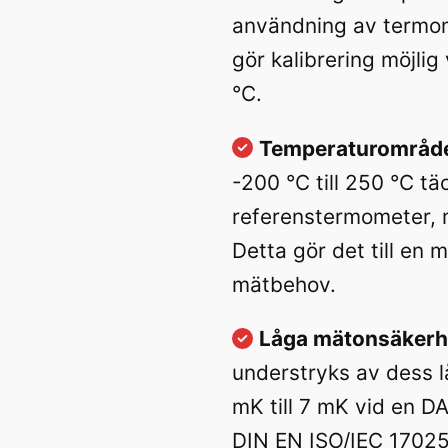
användning av termome
gör kalibrering möjlig
°C.
Temperaturområd
-200 °C till 250 °C t
referenstermometer, m
Detta gör det till en 
mätbehov.
Låga mätonsäkerh
understryks av dess 
mK till 7 mK vid en DA
DIN EN ISO/IEC 1702