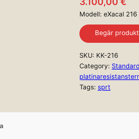
3.100,00
€
Modell: eXacal 216 
Begär produkt
SKU:
KK-216
Category:
Standar
platinaresistanst
Tags:
sprt
ta