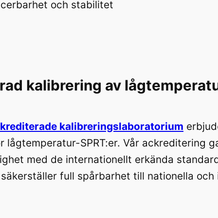
erbarhet och stabilitet
rad kalibrering av lågtemperat
rediterade kalibreringslaboratorium
erbjud
ör lågtemperatur-SPRT:er. Vår ackreditering ga
nlighet med de internationellt erkända standar
 säkerställer full spårbarhet till nationella och