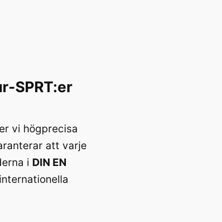
ur-SPRT:er
er vi högprecisa
ranterar att varje
derna i
DIN EN
 internationella