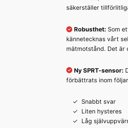
säkerställer tillförlitli
Robusthet:
Som ett
kännetecknas vårt se
mätmotstånd. Det är 
Ny SPRT-sensor:
D
förbättrats inom följ
Snabbt svar
Liten hysteres
Låg självuppvä