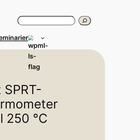
Sök
eminarier
t SPRT-
ermometer
ll 250 °C