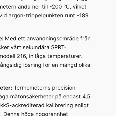
tern ända ner till -200 °C, vilket
 vid argon-trippelpunkten runt -189
e:
Med ett användningsområde från
äcker vårt sekundära SPRT-
odell 216, in låga temperaturer.
mångsidig lösning för en mängd olika
eter:
Termometerns precision
låga mätonsäkerheter på endast 4,5
kkS-ackrediterad kalibrering enligt
5. Denna höga noggrannhet