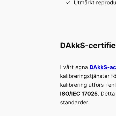
Utmärkt reproduc
DAkkS-certifie
I vårt egna
DAkkS-ack
kalibreringstjänster f
kalibrering utförs i e
ISO/IEC 17025
. Detta
standarder.