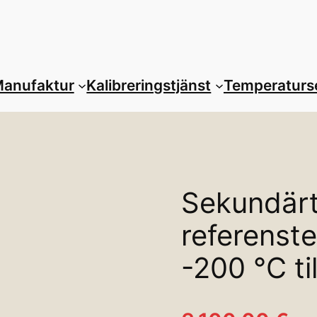
anufaktur
Kalibreringstjänst
Temperaturs
Sekundär
referenst
-200 °C ti