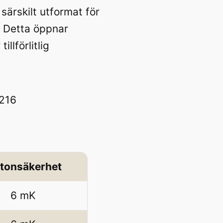
ärskilt utformat för
. Detta öppnar
llförlitlig
tonsäkerhet
6 mK