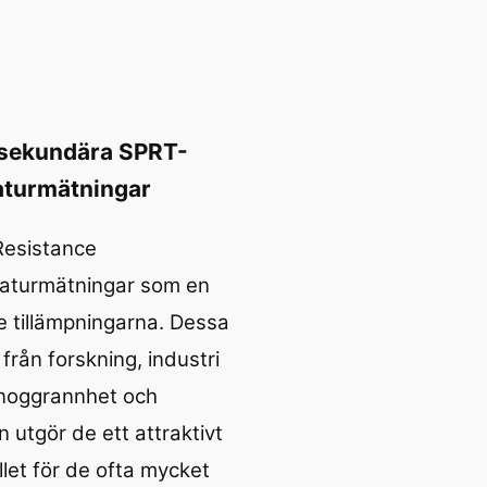
 sekundära SPRT-
aturmätningar
Resistance
raturmätningar som en
e tillämpningarna. Dessa
från forskning, industri
 noggrannhet och
on utgör de ett attraktivt
llet för de ofta mycket