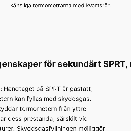
känsliga termometrarna med kvartsrör.
enskaper för sekundärt SPRT, 
:
Handtaget på SPRT är gastätt,
etern kan fyllas med skyddsgas.
kyddar termometern från yttre
ar dess prestanda, särskilt vid
turer.
Skyddsgasfyllningen möjliggör