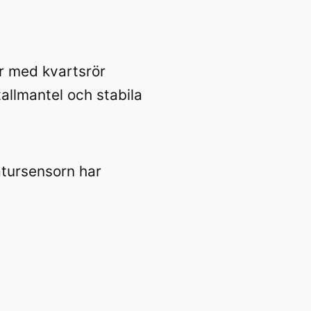
er med kvartsrör
llmantel och stabila
tursensorn har