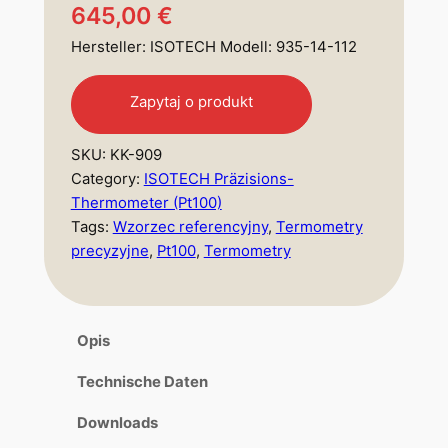
645,00
€
Hersteller: ISOTECH Modell: 935-14-112
A
l
Zapytaj o produkt
t
e
SKU:
KK-909
r
Category:
ISOTECH Präzisions-
n
Thermometer (Pt100)
a
Tags:
Wzorzec referencyjny
, 
Termometry
t
precyzyjne
, 
Pt100
, 
Termometry
i
v
e
:
Opis
Technische Daten
Downloads