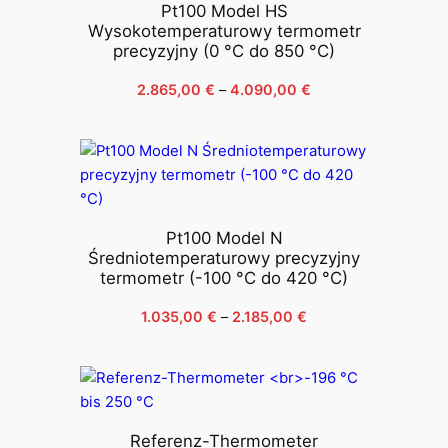
Pt100 Model HS
Wysokotemperaturowy termometr
precyzyjny (0 °C do 850 °C)
Zakres
2.865,00
€
–
4.090,00
€
cen:
od
2.865,00 €
do
4.090,00 €
Pt100 Model N
Średniotemperaturowy precyzyjny
termometr (-100 °C do 420 °C)
Zakres
1.035,00
€
–
2.185,00
€
cen:
od
1.035,00 €
do
2.185,00 €
Referenz-Thermometer