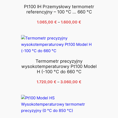
Pt100 IH Przemysłowy termometr
referencyjny – 100 °C … 660 °C
Zakres
1.065,00
€
–
1.600,00
€
cen:
od
1.065,00 €
do
1.600,00 €
Termometr precyzyjny
wysokotemperaturowy Pt100 Model
H (-100 °C do 660 °C
Zakres
1.720,00
€
–
3.060,00
€
cen:
od
1.720,00 €
do
3.060,00 €