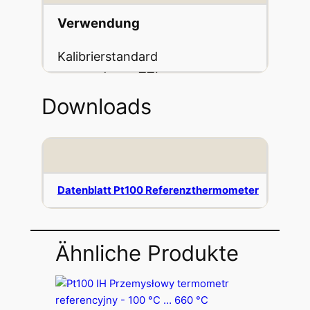
Verwendung
Kalibrierstandard
passend zum TTI-
10
Downloads
Datenblatt Pt100 Referenzthermometer
Ähnliche Produkte