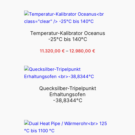
11.875,00 €
tot
14.810,00 €
Temperatur-Kalibrator Oceanus
-25°C bis 140°C
Prijsklasse:
11.320,00
€
–
12.980,00
€
11.320,00 €
tot
12.980,00 €
Quecksilber-Tripelpunkt
Erhaltungsofen
-38,8344°C