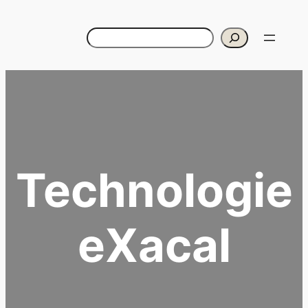
Aller
au
Rechercher
contenu
Technologie
eXacal