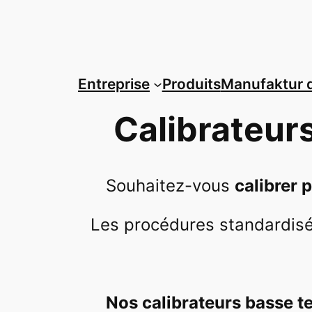
Aller
au
contenu
Entreprise
Produits
Manufaktur 
Calibrateur
Souhaitez-vous
calibrer
Les procédures standardisée
Nos calibrateurs basse t