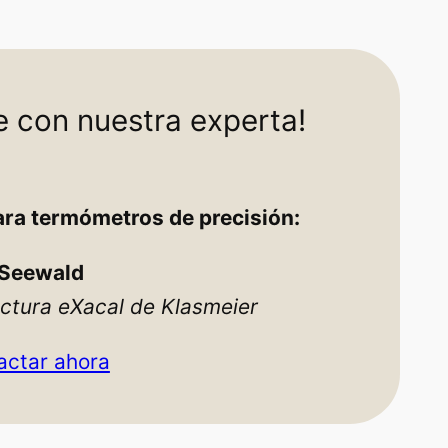
e con nuestra experta!
ara
termómetros de precisión
:
 Seewald
actura eXacal de Klasmeier
actar ahora