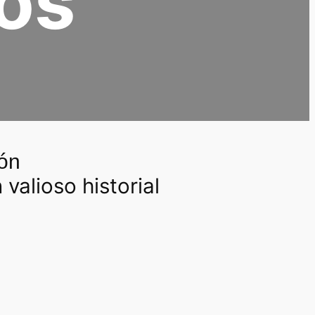
os
ón
valioso historial