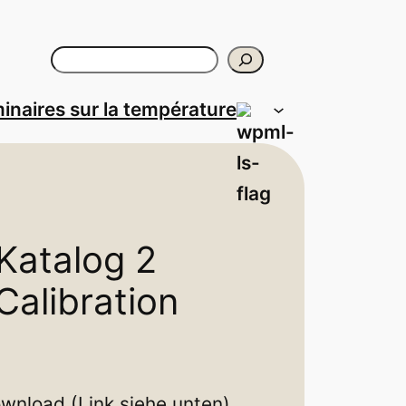
Rechercher
inaires sur la température
Katalog 2
 Calibration
wnload (Link siehe unten)