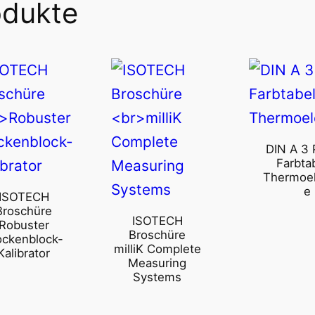
odukte
DIN A 3 
Farbta
Thermoe
e
ISOTECH
Broschüre
ISOTECH
Robuster
Broschüre
ockenblock-
milliK Complete
Kalibrator
Measuring
Systems