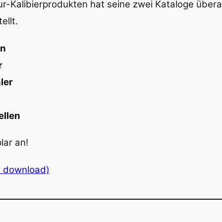
-Kalibierprodukten hat seine zwei Kataloge überar
ellt.
en
r
ler
ellen
lar an!
F download)