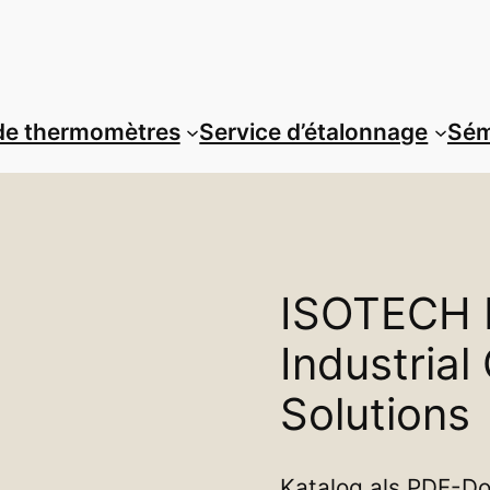
de thermomètres
Service d’étalonnage
Sém
ISOTECH 
Industrial
Solutions
Katalog als PDF-Do