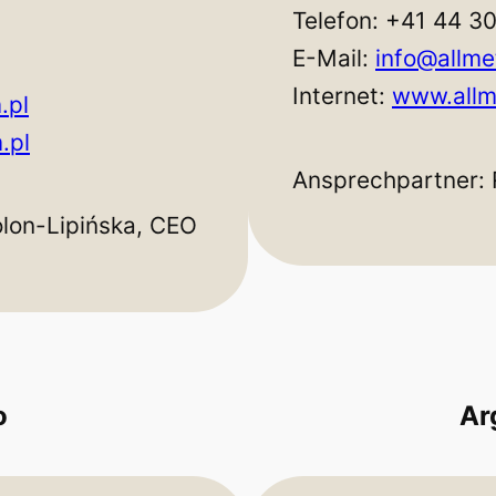
Telefon: +41 44 3
E-Mail:
info@allme
Internet:
www.allm
.pl
.pl
Ansprechpartner: 
olon-Lipińska, CEO
o
Ar