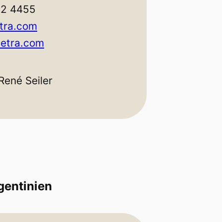
02 4455
tra.com
etra.com
René Seiler
gentinien