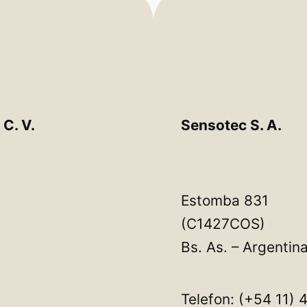
C. V.
Sensotec S. A.
Estomba 831
(C1427COS)
Bs. As. – Argentin
Telefon: (+54 11)