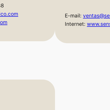
88
ico.com
E-mail:
ventas@se
com
Internet:
www.sens
n