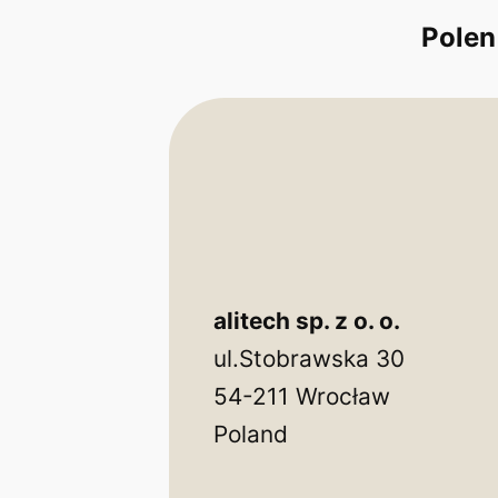
Polen
alitech sp. z o. o.
ul.Stobrawska 30
54-211 Wrocław
Poland